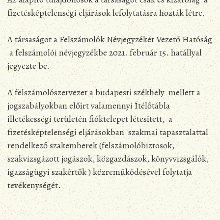
fizetésképtelenségi eljárások lefolytatásra hozták létre.
A társaságot a Felszámolók Névjegyzékét Vezető Hatóság
a felszámolói névjegyzékbe 2021. február 15. hatállyal
jegyezte be.
A felszámolószervezet a budapesti székhely mellett a
jogszabályokban előírt valamennyi Ítélőtábla
illetékességi területén fióktelepet létesített, a
fizetésképtelenségi eljárásokban szakmai tapasztalattal
rendelkező szakemberek (felszámolóbiztosok,
szakvizsgázott jogászok, közgazdászok, könyvvizsgálók,
igazságügyi szakértők ) közreműködésével folytatja
tevékenységét.